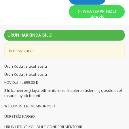
WHATSAPP HIZLI
SIPARIŞ
ÜRÜN HAKKINDA BİLGİ
ücretsiz kargo
Ürün Kodu : 3lükahsüslü
Ürün Kodu : 3lükahsüslü
KDV Dahil : 699,00
3 lü kahverengi kıyafetli minik renkli kalplere süslenmiş çipsolu özel
tasarım ayıcık buketi
%100 MÜŞTERİ MEMNUNİYETİ
ÜCRETSİZ KARGO
ÜRÜN HEDİYE KOLİSİ İLE GÖNDERİLMEKTEDİR